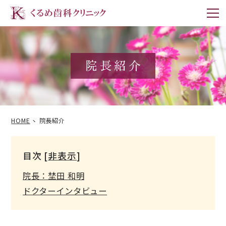
m
院長紹介
HOME
院長紹介
目次
[
非表示
]
院長：埜田 和明
ドクターインタビュー